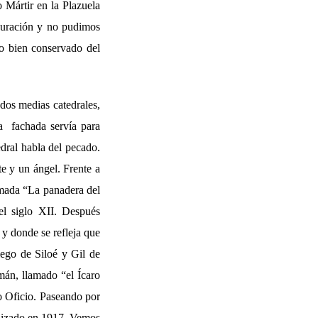
 Mártir en la Plazuela
tauración y no pudimos
o bien conservado del
 dos medias catedrales,
a fachada servía para
edral habla del pecado.
te y un ángel. Frente a
lamada “La panadera del
el siglo XII. Después
y donde se refleja que
iego de Siloé y Gil de
mán, llamado “el Ícaro
o Oficio. Paseando por
alizado en 1917. Vemos