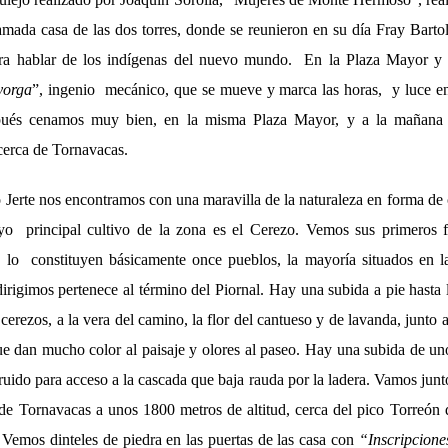
lamada casa de las dos torres, donde se reunieron en su día Fray Barto
ara hablar de los indígenas del nuevo mundo. En la Plaza Mayor y
yorga
”, ingenio mecánico, que se mueve y marca las horas, y luce e
spués cenamos muy bien, en la misma Plaza Mayor, y a la mañana s
 cerca de Tornavacas.
o Jerte nos encontramos con una maravilla de la naturaleza en forma de
yo principal cultivo de la zona es el Cerezo. Vemos sus primeros fr
 lo constituyen básicamente once pueblos, la mayoría situados en l
dirigimos pertenece al término del Piornal. Hay una subida a pie hasta
erezos, a la vera del camino, la flor del cantueso y de lavanda, junto
ue dan mucho color al paisaje y olores al paseo. Hay una subida de uno
ruido para acceso a la cascada que baja rauda por la ladera. Vamos junt
s de Tornavacas a unos 1800 metros de altitud, cerca del pico Torreón
 Vemos dinteles de piedra en las puertas de las casa con
“Inscripcione