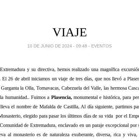
VIAJE
10 DE JUNIO DE 2024 - 09:48
-
EVENTOS
Extremadura y su directiva, hemos realizado una magnífica excursión
 El 26 de abril iniciamos un viaje de tres días, que nos llevó a Plas
 Garganta la Olla, Tornavacas, Cabezuela del Valle, las hermosa Cas
 la humanidad.. Fuimos a
Plasencia,
monumental e histórica, para per
 lleva el nombre de Mafalda de Castilla, Al día siguiente, partimos p
 Monasterio, elegido para pasar los últimos días de su vida por el Em
a Comunidad de Extremadura, enclavado en un paraje excepcional por s
eva al monasterio es de naturaleza exuberante, diversa, rica y viva,