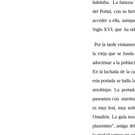
habitaba. La famosa “
del Portal, con su he
acceder a ella, aunq
Siglo XVI, que ha sido
Por la tarde visitamo
la vieja que se fund
adoctrinar a la poblac
En la fachada de la ca
esta portada se halla 
arzobispo. La portad
paseamos con nuestra 
es muy leal, muy nobl
Ontañón. La guía nos 
plasentino”, amigo de
la ciudad vemos un az