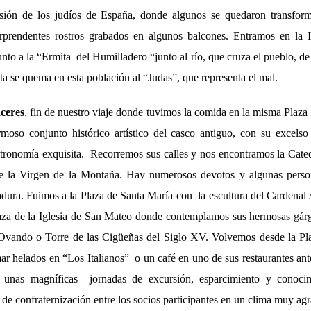
sión de los judíos de España, donde algunos se quedaron transfor
orprendentes rostros grabados en algunos balcones. Entramos en la 
to a la “Ermita del Humilladero “junto al río, que cruza el pueblo, de
a se quema en esta población al “Judas”, que representa el mal.
ceres
, fin de nuestro viaje donde tuvimos la comida en la misma Plaza
so conjunto histórico artístico del casco antiguo, con su excelso 
stronomía exquisita. Recorremos sus calles y nos encontramos la Cat
e la Virgen de la Montaña. Hay numerosos devotos y algunas persona
adura. Fuimos a la Plaza de Santa María con la escultura del Cardenal
aza de la Iglesia de San Mateo donde contemplamos sus hermosas gár
Ovando o Torre de las Cigüeñas del Siglo XV. Volvemos desde la Pl
r helados en “Los Italianos” o un café en uno de sus restaurantes ante
 unas magníficas jornadas de excursión, esparcimiento y conocim
y de confraternización entre los socios participantes en un clima muy ag