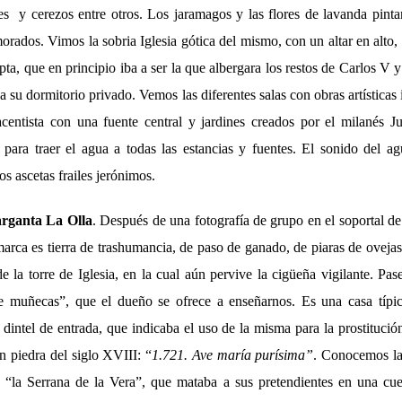
les y cerezos entre otros. Los jaramagos y las flores de lavanda pint
rados. Vimos la sobria Iglesia gótica del mismo, con un altar en alto
pta, que en principio iba a ser la que albergara los restos de Carlos V y
 su dormitorio privado. Vemos las diferentes salas con obras artísticas i
centista con una fuente central y jardines creados por el milanés J
s para traer el agua a todas las estancias y fuentes. El sonido del a
los ascetas frailes jerónimos.
rganta La Olla
. Después de una fotografía de grupo en el soportal de
arca es tierra de trashumancia, de paso de ganado, de piaras de ovejas
 la torre de Iglesia, en la cual aún pervive la cigüeña vigilante. Pas
e muñecas”, que el dueño se ofrece a enseñarnos. Es una casa típi
dintel de entrada, que indicaba el uso de la misma para la prostitució
n piedra del siglo XVIII: “
1.721. Ave maría purísima”
. Conocemos la 
, “la Serrana de la Vera”, que mataba a sus pretendientes en una cu