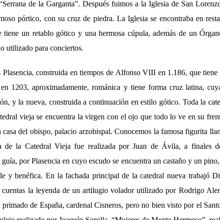
Serrana de la Garganta”. Después fuimos a la Iglesia de San Lorenzo
rmoso pórtico, con su cruz de piedra. La Iglesia se encontraba en res
ue tiene un retablo gótico y una hermosa cúpula, además de un Órgan
 utilizado para conciertos.
s Plasencia, construida en tiempos de Alfonso VIII en 1.186, que tiene
a en 1203, aproximadamente, románica y tiene forma cruz latina, cuy
ión, y la nueva, construida a continuación en estilo gótico. Toda la cat
tedral vieja se encuentra la virgen con el ojo que todo lo ve en su fren
la casa del obispo, palacio arzobispal. Conocemos la famosa figurita l
a de la Catedral Vieja fue realizada por Juan de Ávila, a finales d
guía, por Plasencia en cuyo escudo se encuentra un castaño y un pino, 
e y benéfica. En la fachada principal de la catedral nueva trabajó D
cuentas la leyenda de un artilugio volador utilizado por Rodrigo Ale
l primado de España, cardenal Cisneros, pero no bien visto por el Sant
ulejo realizado por Joaquín Sorolla, “Mujeres de Monte Hermoso”, re